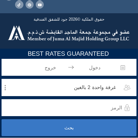
حقوق الملكية ©2026 جود للشقق الفندقية
الشروط والأحكام
سياسة الخصوصية
BEST RATES GUARANTEED
غرفة واحدة 2 بالغين
بحث
غرفة