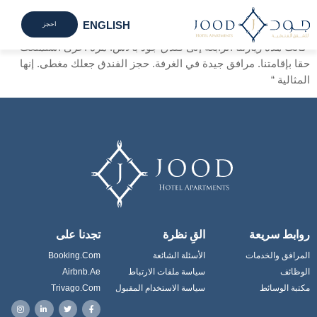
!خدمة هائلة
ENGLISH
احجز
“كانت هذه زيارتنا الرابعة إلى فندق جود بالاس. مرة أخرى استمتعت
تواصل
مكت
الم
حقا بإقامتنا. مرافق جيدة في الغرفة. حجز الفندق جعلك مغطى. إنها
المثالية “
روابط سريعة
القِ نظرة
تجدنا على
المرافق والخدمات
الأسئلة الشائعة
Booking.com
الوظائف
سياسة ملفات الارتباط
Airbnb.ae
مكتبة الوسائط
سياسة الاستخدام المقبول
Trivago.com