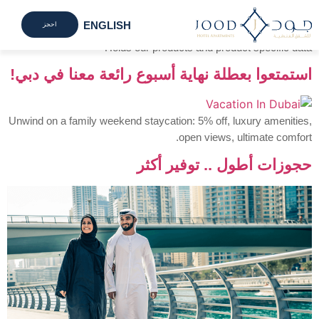
الأرشيف:
Our Best Offer
ENGLISH
احجز
Holds our products and product specific data
تواصل
مكت
الم
استمتعوا بعطلة نهاية أسبوع رائعة معنا في دبي!
Unwind on a family weekend staycation: 5% off, luxury amenities,
open views, ultimate comfort.
حجوزات أطول .. توفير أكثر